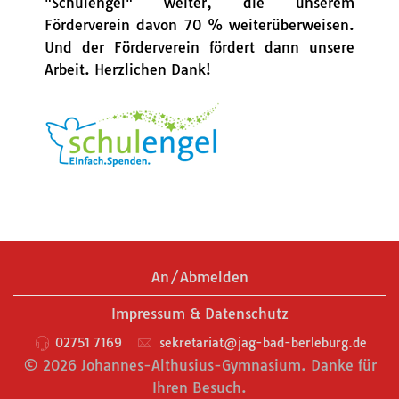
"Schulengel" weiter, die unserem
Förderverein davon 70 % weiterüberweisen.
Und der Förderverein fördert dann unsere
Arbeit. Herzlichen Dank!
An/Abmelden
Impressum & Datenschutz
02751 7169
sekretariat@jag-bad-berleburg.de
© 2026 Johannes-Althusius-Gymnasium. Danke für
Ihren Besuch.