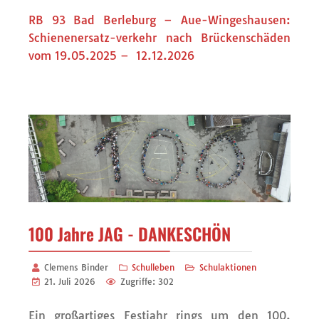
RB 93 Bad Berleburg – Aue-Wingeshausen:
Schienenersatz-verkehr nach Brückenschäden
vom 19.05.2025 – 12.12.2026
100 Jahre JAG - DANKESCHÖN
Clemens Binder
Schulleben
Schulaktionen
21. Juli 2026
Zugriffe: 302
Ein großartiges Festjahr rings um den 100.