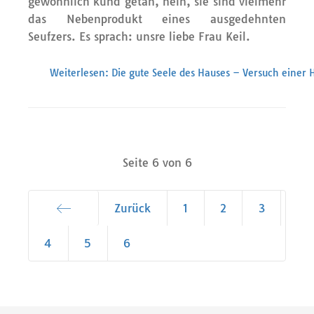
gewöhnlich kund getan, nein, sie sind vielmehr
das Nebenprodukt eines ausgedehnten
Seufzers. Es sprach: unsre liebe Frau Keil.
Weiterlesen: Die gute Seele des Hauses – Versuch einer 
Seite 6 von 6
Zurück
1
2
3
Start
4
5
6