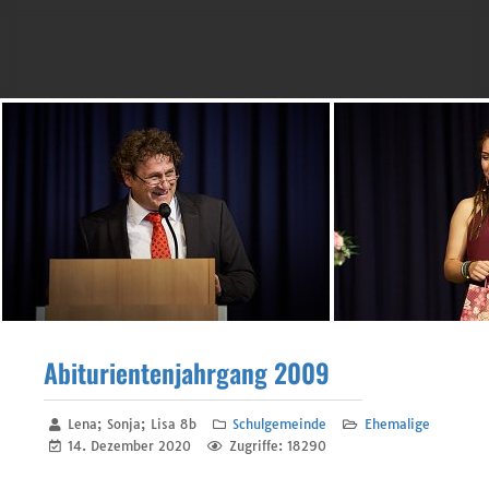
Abiturientenjahrgang 2009
Lena; Sonja; Lisa 8b
Schulgemeinde
Ehemalige
14. Dezember 2020
Zugriffe: 18290