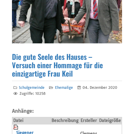
Die gute Seele des Hauses –
Versuch einer Hommage für die
einzigartige Frau Keil
Schulgemeinde
Ehemalige
04. Dezember 2020
Zugriffe: 10258
Anhänge:
Datei
Beschreibung
Ersteller
Dateigröße
Siegener
Clemens