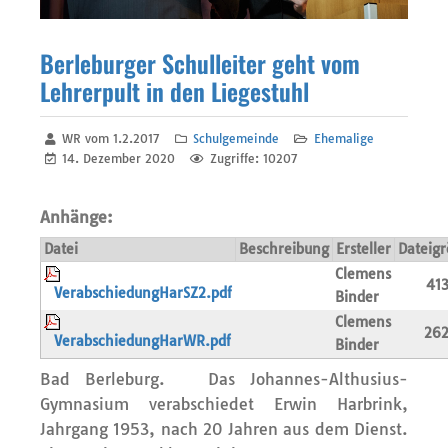
Berleburger Schulleiter geht vom
Lehrerpult in den Liegestuhl
WR vom 1.2.2017
Schulgemeinde
Ehemalige
14. Dezember 2020
Zugriffe: 10207
Anhänge:
Datei
Beschreibung
Ersteller
Dateig
Clemens
41
VerabschiedungHarSZ2.pdf
Binder
Clemens
262
VerabschiedungHarWR.pdf
Binder
Bad Berleburg.
Das Johannes-Althusius-
Gymnasium verabschiedet Erwin Harbrink,
Jahrgang 1953, nach 20 Jahren aus dem Dienst.