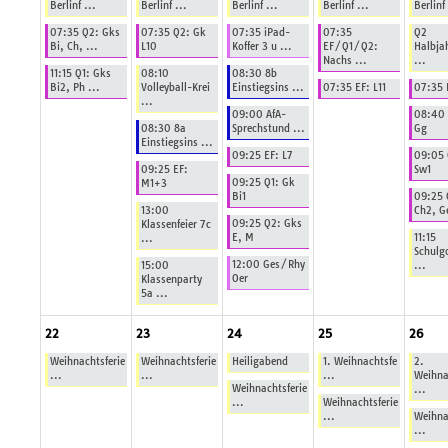
Berlinf ...
Berlinf ...
Berlinf ...
Berlinf ...
Berlinf 
07:35 Q2: Gks
07:35 Q2: Gk
07:35 iPad-
07:35
Q2
Bi, Ch, ...
L10
Koffer 3 u ...
EF/Q1/Q2:
Halbja
Nachs ...
...
11:15 Q1: Gks
08:10
08:30 8b
Bi2, Ph ...
Volleyball-Krei
Einstiegsins ...
07:35 EF: L11
07:35 
...
09:00 AfA-
08:40 
08:30 8a
Sprechstund ...
Gg
Einstiegsins ...
09:25 EF: L7
09:05 
09:25 EF:
Sw1
09:25 Q1: Gk
M1+3
Bi1
09:25 
13:00
Ch2, Ge
09:25 Q2: Gks
Klassenfeier 7c
E, M
11:15
...
Schulg
12:00 Ges/Rhy
15:00
...
Oer
Klassenparty
5a ...
22
23
24
25
26
Weihnachtsferie
Weihnachtsferie
Heiligabend
1. Weihnachtsfe
2.
...
...
...
Weihna
Weihnachtsferie
...
...
Weihnachtsferie
...
Weihna
...