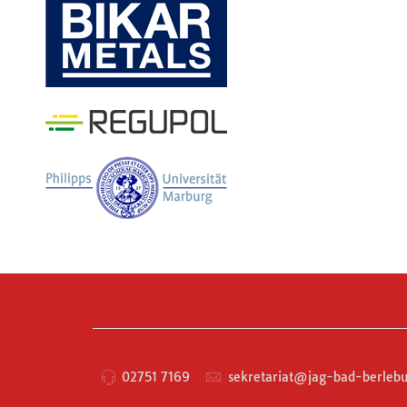
02751 7169
sekretariat@jag-bad-berlebu