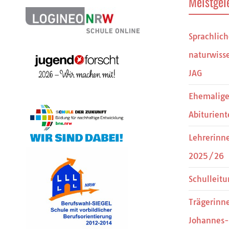
Meistgel
Sprachlic
naturwisse
JAG
Ehemalige
Abiturient
Lehrerinn
2025/26
Schulleitu
Trägerinn
Johannes-