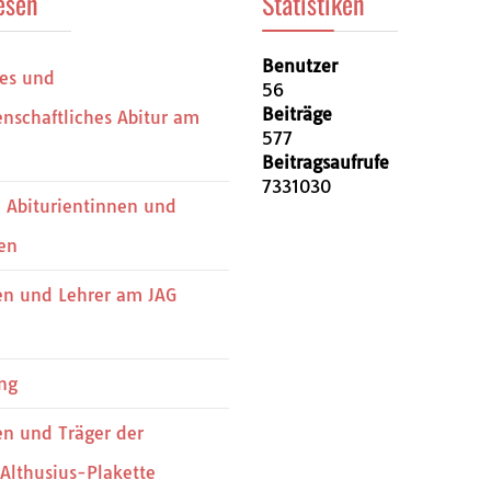
esen
Statistiken
Benutzer
hes und
56
Beiträge
nschaftliches Abitur am
577
Beitragsaufrufe
7331030
 Abiturientinnen und
en
en und Lehrer am JAG
ng
en und Träger der
Althusius-Plakette