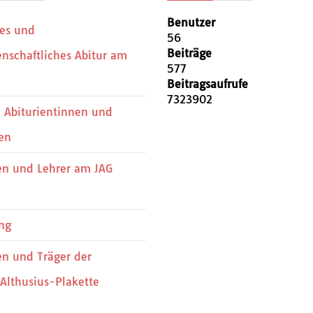
Benutzer
hes und
56
Beiträge
nschaftliches Abitur am
577
Beitragsaufrufe
7323902
 Abiturientinnen und
en
en und Lehrer am JAG
ng
en und Träger der
Althusius-Plakette