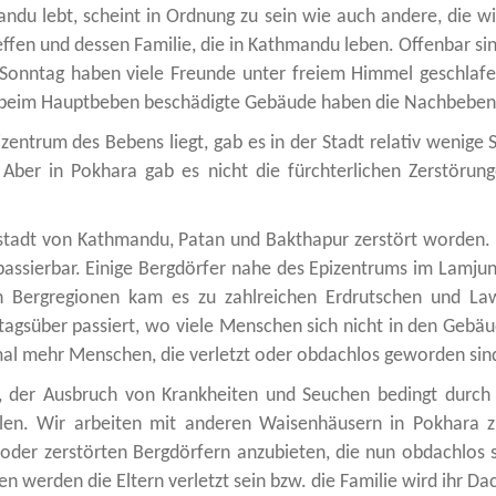
du lebt, scheint in Ordnung zu sein wie auch andere, die wir
fen und dessen Familie, die in Kathmandu leben. Offenbar si
Sonntag haben viele Freunde unter freiem Himmel geschlafe
e beim Hauptbeben beschädigte Gebäude haben die Nachbeben 
entrum des Bebens liegt, gab es in der Stadt relativ wenige S
Aber in Pokhara gab es nicht die fürchterlichen Zerstörun
 Altstadt von Kathmandu, Patan und Bakthapur zerstört worde
passierbar. Einige Bergdörfer nahe des Epizentrums im Lamju
Bergregionen kam es zu zahlreichen Erdrutschen und Law
tagsüber passiert, wo viele Menschen sich nicht in den Gebä
mal mehr Menschen, die verletzt oder obdachlos geworden sin
 der Ausbruch von Krankheiten und Seuchen bedingt durch 
len. Wir arbeiten mit anderen Waisenhäusern in Pokhara z
oder zerstörten Bergdörfern anzubieten, die nun obdachlos si
en werden die Eltern verletzt sein bzw. die Familie wird ihr