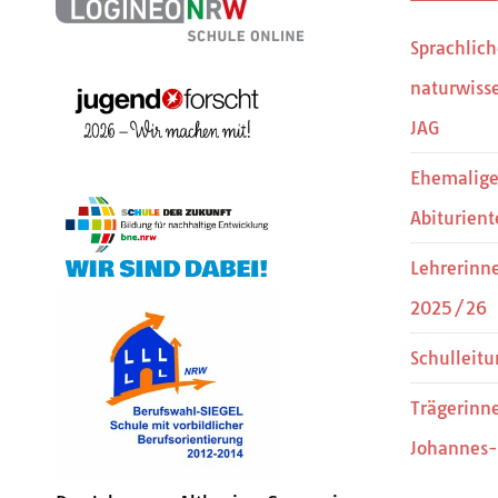
Sprachlic
naturwisse
JAG
Ehemalige
Abiturient
Lehrerinn
2025/26
Schulleitu
Trägerinn
Johannes-