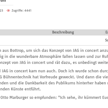
023
Zugriffe: 4441
Beschreibung
E
S
aus Bottrop, um sich das Konzept von JAG in concert anzus
tig in die wunderbare Atmosphäre fallen lassen und zur 
onzept von JAG in concert und rät dazu, es unbedingt weit
und JAG in concert kam nun auch. Doch ich wurde schon du
 AG Bühnentechnik hat Vorfreude geweckt. Und dann die v
enden und die Dankbarkeit des Publikums hinterher haben 
enden Künste entführt.
 Otto Marburger so empfunden: "Ich sehe, ihr kümmert Eu