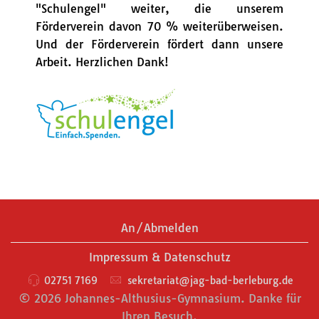
"Schulengel" weiter, die unserem
Förderverein davon 70 % weiterüberweisen.
Und der Förderverein fördert dann unsere
Arbeit. Herzlichen Dank!
An/Abmelden
Impressum & Datenschutz
02751 7169
sekretariat@jag-bad-berleburg.de
© 2026 Johannes-Althusius-Gymnasium. Danke für
Ihren Besuch.