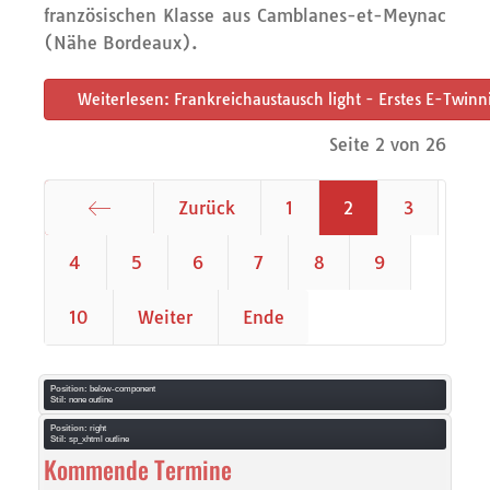
französischen Klasse aus Camblanes-et-Meynac
(Nähe Bordeaux).
Weiterlesen: Frankreichaustausch light - Erstes E-Twin
Seite 2 von 26
Zurück
1
2
3
Start
4
5
6
7
8
9
10
Weiter
Ende
Position:
below-component
Stil:
none outline
Position:
right
Stil:
sp_xhtml outline
Kommende Termine