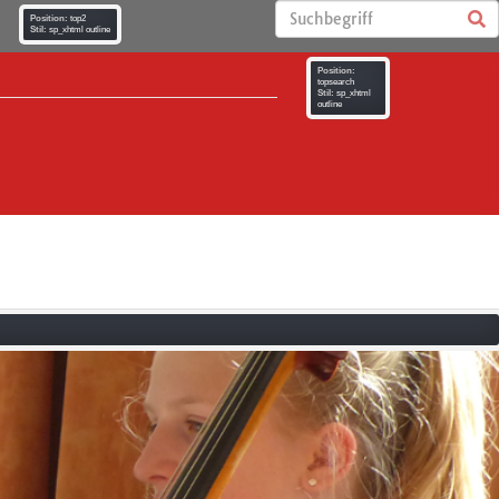
Position:
top2
Stil:
sp_xhtml outline
Position:
topsearch
Stil:
sp_xhtml
outline
iges JAG
Termine am JAG