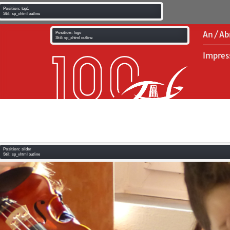
Position:
top1
Stil:
sp_xhtml outline
An/Ab
Position:
logo
Stil:
sp_xhtml outline
Impres
Position:
slider
Stil:
sp_xhtml outline