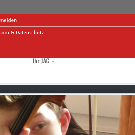
melden
sum & Datenschutz
Ihr JAG
Organisiertes JAG
Lebend