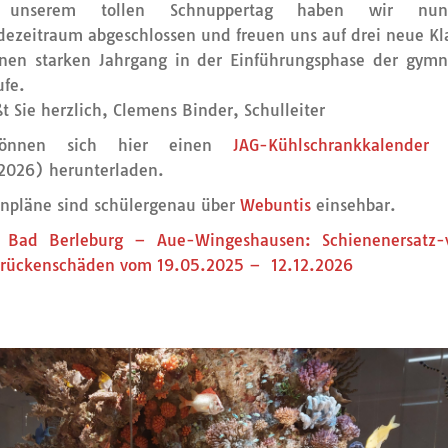
 unserem tollen Schnuppertag haben wir nu
ezeitraum abgeschlossen und freuen uns auf drei neue Kl
nen starken Jahrgang in der Einführungsphase der gymn
ufe.
t Sie herzlich, Clemens Binder, Schulleiter
können sich hier einen
JAG-Kühlschrankkalender
(
2026) herunterladen.
npläne sind schülergenau über
Webuntis
einsehbar.
 Bad Berleburg – Aue-Wingeshausen: Schienenersatz-v
rückenschäden vom 19.05.2025 – 12.12.2026