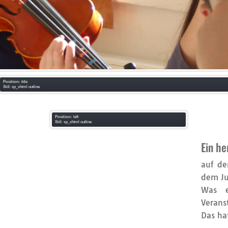
Position:
title
Stil:
sp_xhtml outline
Position:
left
Stil:
sp_xhtml outline
Ein h
auf de
dem Ju
Was e
Verans
Das ha