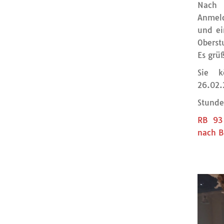
Nach
Anmeld
und ei
Oberst
Es grüß
Sie 
26.02.
Stunde
RB 93
nach B