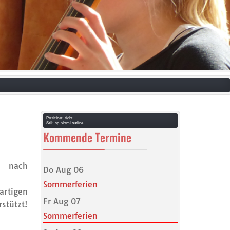
Position:
right
Stil:
sp_xhtml outline
Kommende Termine
nd nach
Do Aug 06
Sommerferien
rtigen
Fr Aug 07
stützt!
Sommerferien