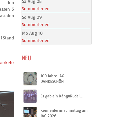
Sa Aug 08
n den
Sommerferien
assen 5
asialen
So Aug 09
Sommerferien
Mo Aug 10
Stand
Sommerferien
NEU
erkehr
100 Jahre JAG -
DANKESCHÖN
Es gab ein KänguRudel…
Kennenlernnachmittag am
JAG 2026