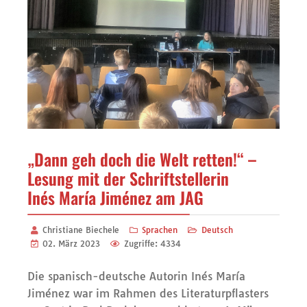
„Dann geh doch die Welt retten!“ –
Lesung mit der Schriftstellerin
Inés María Jiménez am JAG
Christiane Biechele
Sprachen
Deutsch
02. März 2023
Zugriffe: 4334
Die spanisch-deutsche Autorin Inés María
Jiménez war im Rahmen des Literaturpflasters