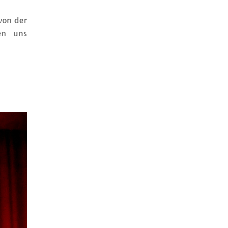
von der
en uns