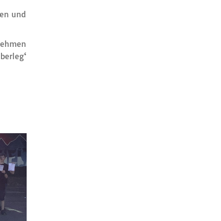
len und
enehmen
berleg‘