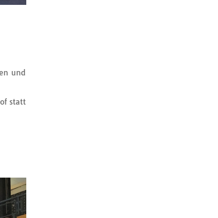
ben und
f statt